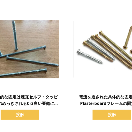
詳細を表示
詳細を表示
具体的な固定は煉瓦セルフ・タッピ
電流を通された具体的な固
のめっきされるCr3白い亜鉛にね
Plasterboardフレームの
じで締まります
接触
接触