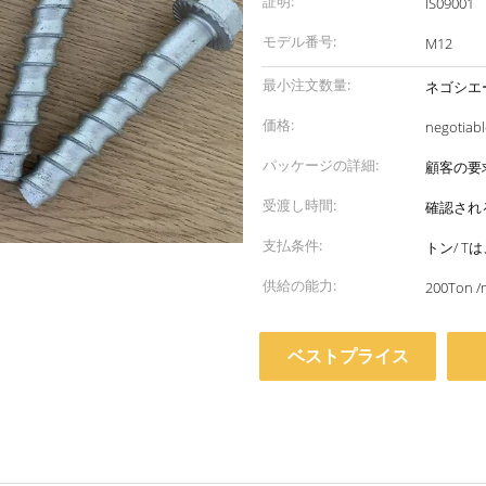
証明:
IS09001
モデル番号:
M12
最小注文数量:
ネゴシエ
価格:
negotiabl
パッケージの詳細:
顧客の要
受渡し時間:
確認される
支払条件:
トン/ T
供給の能力:
200Ton /
ベストプライス