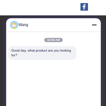
Wang
お問い合わせ
10:08 AM
Jiashan Chaoyi Fastener.
Good day, what product are you looking 
Co,LTD
for?
1つを、NO.5造るの部屋208
Guigu 5の道、Luoxingの通
り、嘉善県、嘉興市都市、浙
江、中国
86-573-89110395
sales1@cyluosi.com