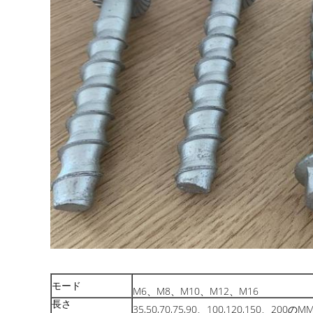
モード
M6、M8、M10、M12、M16
長さ
35,50,70,75,90、100,120,150、200のM