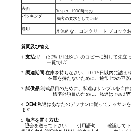
表面
Ruspert 1000時間の
パッキング
顧客の要求としてOEM
適用
具体的な、コンクリート ブロックおよ
質問及び答え
支払:
T/T （30% T/TはB/L）のコピーに対して
1.
一覧でL/C
調達期間
:在庫を持ちなさい、10-15日以内に
2.
在庫を持たないために、通常1つの容器の
試供品:
制式品目のために、私達はサンプルを自由
3.
標準外項目のために、私達はinee
OEM
:私達はあなたのデッサンに従ってデッサン
4.
ます
順序を置く方法:
5.
照会を送って下さい-------引用語句--------確