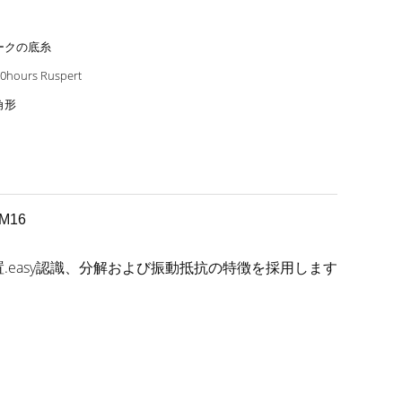
ークの底糸
0hours Ruspert
角形
M16
easy認識、分解および振動抵抗の特徴を採用します