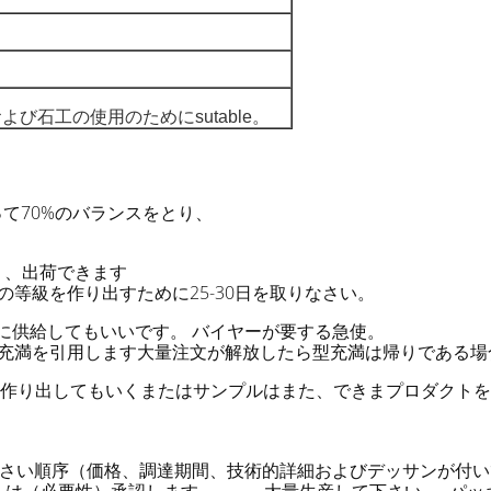
び石工の使用のためにsutable。
先立って70%のバランスをとり、
詰まり、出荷できます
等級を作り出すために25-30日を取りなさい。
に供給してもいいです。 バイヤーが要する急使。
d型充満を引用します大量注文が解放したら型充満は帰りである
を作り出してもいくまたはサンプルはまた、できまプロダクト
認して下さい順序（価格、調達期間、技術的詳細およびデッサンが付いている支