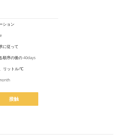
ーション
e
求に従って
順序の後の 40days
は、リットル/℃
month
接触