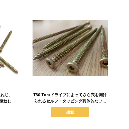
詳細を表示
定ねじ、
T30 Torxドライブによってさら穴を開け
固定ねじ
られるセルフ・タッピング具体的なフレ
ームの固定ねじ、めっきされるCr6黄色い
接触
亜鉛