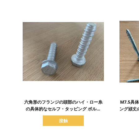
詳細を表示
六角形のフランジの頭部のハイ・ロー糸
M7.5
の具体的なセルフ・タッピング ボルト
ング頑丈
M6 M8 M10 M12 M16
接触