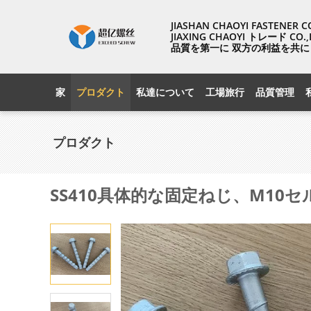
JIASHAN CHAOYI FASTENER 
JIAXING CHAOYI トレード CO.,
品質を第一に 双方の利益を共に
家
プロダクト
私達について
工場旅行
品質管理
プロダクト
SS410具体的な固定ねじ、M10セル