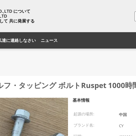
CO.,LTD について
LTD
して 共に発展する
私達に連絡しなさい
ニュース
フ・タッピング ボルトRuspet 1000時
基本情報
起源の場所:
中国
ブランド名:
CY