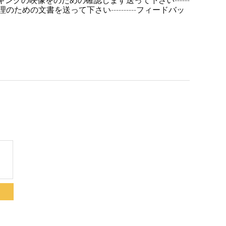
-パッキングの映像をのための確認します送って下さい------
---整理のための文書を送って下さい----------フィードバッ