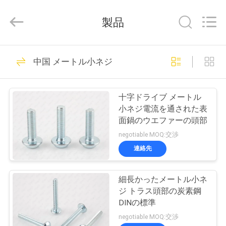
ジ
supplier.
Copyright
製品
©
2019
-
2026
Jiashan
家
28
Chaoyi
中国 メートル小ネジ
Fastener.
ステンレス スチー
Co,LTD.
All
Rights
プ
Reserved.
ルのネジ
十字ドライブ メートル
ロ
小ネジ電流を通された表
面鍋のウエファーの頭部
ダ
negotiable MOQ:交渉
ク
連絡先
32
ト
細長かったメートル小ネ
合板 ねじ
ジ トラス頭部の炭素鋼
私
DINの標準
negotiable MOQ:交渉