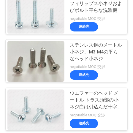
フィリップス小ネジおよ
い
びボルト平らな洗濯機
17
negotiable MOQ:交渉
連絡先
ニ
メートル小ネジ
ュ
ステンレス鋼のメートル
小ネジ、M3 M4の平ら
ー
なヘッド小ネジ
ス
negotiable MOQ:交渉
連絡先
6
引
ウエファーのヘッド メ
具体的な固定ねじ
用
ートル トラス頭部の小
ネジ白は引込んだ十字に
を
電流を通しました
negotiable MOQ:交渉
要
連絡先