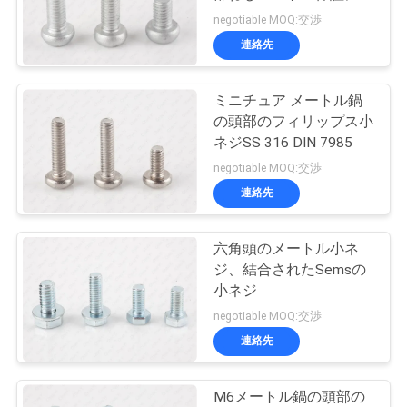
質
タンをかけて下さい
negotiable MOQ:交渉
管
連絡先
18
理
ラッパ頭乾式壁ね
ミニチュア メートル鍋
の頭部のフィリップス小
じ
私
ネジSS 316 DIN 7985
negotiable MOQ:交渉
達
連絡先
に
連
六角頭のメートル小ネ
7
ジ、結合されたSemsの
絡
小ネジ
非標準的なねじ
negotiable MOQ:交渉
し
連絡先
な
さ
M6メートル鍋の頭部の