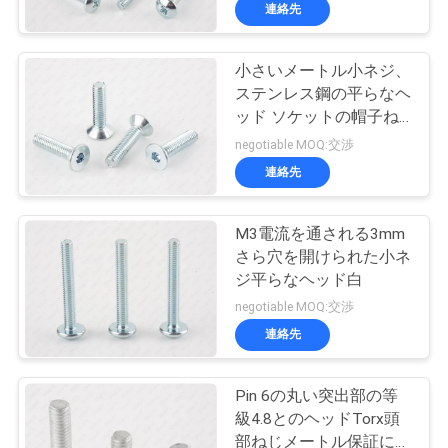
達
連絡先
に
小さいメートル小ネジ、
つ
26
ステンレス鋼の平らなヘ
い
自己のネジを穴あ
ッド ソケットの帽子ね
じ
negotiable MOQ:交渉
て
け
連絡先
工
M3電流を通される3mm
さら穴を開けられた小ネ
場
ジ平らなヘッド白
15
旅
negotiable MOQ:交渉
連絡先
行
自己ねじ
Pin 6の丸い突出部の等
品
級4.8とのヘッドTorx頭
部ねじメートル保証にボ