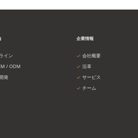
内
企業情報
ライン
会社概要
M / ODM
沿革
開発
サービス
チーム