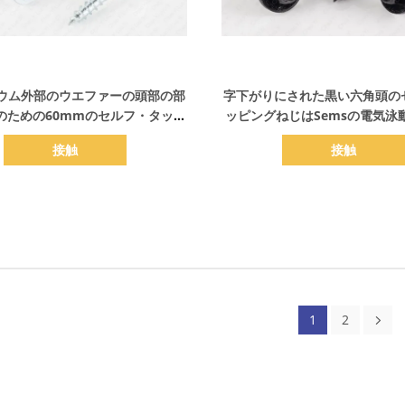
詳細を表示
詳細を表示
ウム外部のウエファーの頭部の部
字下がりにされた黒い六角頭の
のための60mmのセルフ・タッピ
ッピングねじはSemsの電気泳
ング ボルト
ました
接触
接触
1
2