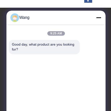
Wang
お問い合わせ
9:25 AM
Jiashan Chaoyi Fastener.
Good day, what product are you looking 
Co,LTD
for?
1つを、NO.5造るの部屋208
Guigu 5の道、Luoxingの通
り、嘉善県、嘉興市都市、浙
江、中国
86-573-89110395
sales1@cyluosi.com