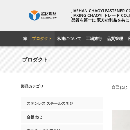
JIASHAN CHAOYI FASTENER 
JIAXING CHAOYI トレード CO.,
品質を第一に 双方の利益を共に
家
プロダクト
私達について
工場旅行
品質管理
プロダクト
製品カテゴリ
自己ねじ
ステンレス スチールのネジ
合板 ねじ