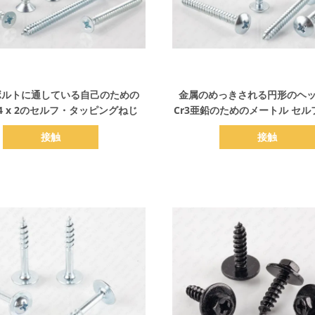
詳細を表示
詳細を表示
ボルトに通している自己のための
金属のめっきされる円形のヘ
1 4 x 2のセルフ・タッピングねじ
Cr3亜鉛のためのメートル セ
ングねじ
接触
接触