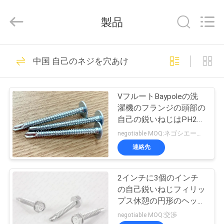
ジ
supplier.
Copyright
製品
©
2019
-
2026
Jiashan
家
28
Chaoyi
中国 自己のネジを穴あけ
Fastener.
ステンレス スチー
Co,LTD.
All
Rights
プ
Reserved.
ルのネジ
VフルートBaypoleの洗
ロ
濯機のフランジの頭部の
自己の鋭いねじはPH2を
ダ
ねじで締めます
negotiable MOQ:ネゴシエーション
ク
連絡先
32
ト
2インチに3個のインチ
合板 ねじ
の自己鋭いねじフィリッ
私
プス休憩の円形のヘッド
ステップ頭部の下で電流
negotiable MOQ:交渉