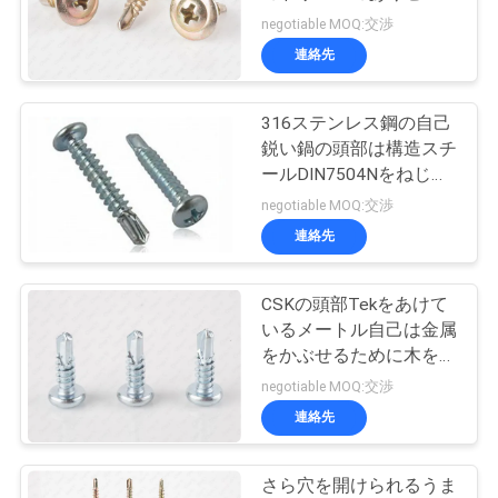
質
フ・タッピングねじ
negotiable MOQ:交渉
管
連絡先
18
理
ラッパ頭乾式壁ね
316ステンレス鋼の自己
鋭い鍋の頭部は構造スチ
じ
私
ールDIN7504Nをねじで
締めます
negotiable MOQ:交渉
達
連絡先
に
連
CSKの頭部Tekをあけて
7
いるメートル自己は金属
絡
をかぶせるために木をね
非標準的なねじ
じで締めます
negotiable MOQ:交渉
し
連絡先
な
さ
さら穴を開けられるうま