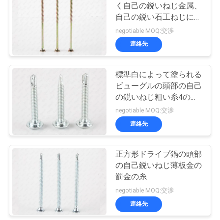
く自己の鋭いねじ金属、
い
自己の鋭い石工ねじに通
17
して下さい
negotiable MOQ:交渉
連絡先
ニ
メートル小ネジ
ュ
標準白によって塗られる
ビューグルの頭部の自己
ー
の鋭いねじ粗い糸4の肋
ス
骨非
negotiable MOQ:交渉
連絡先
6
引
正方形ドライブ鍋の頭部
具体的な固定ねじ
用
の自己鋭いねじ薄板金の
罰金の糸
を
negotiable MOQ:交渉
要
連絡先