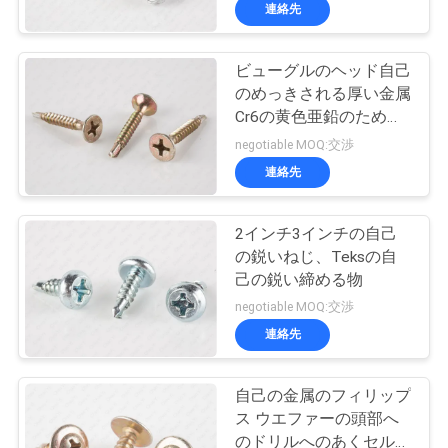
達
を通される
連絡先
に
ビューグルのヘッド自己
つ
26
のめっきされる厚い金属
い
自己のネジを穴あ
Cr6の黄色亜鉛のための
鋭い乾式壁ねじ
negotiable MOQ:交渉
て
け
連絡先
工
2インチ3インチの自己
の鋭いねじ、Teksの自
場
己の鋭い締める物
15
旅
negotiable MOQ:交渉
連絡先
行
自己ねじ
自己の金属のフィリップ
品
ス ウエファーの頭部へ
のドリルへのあくセル