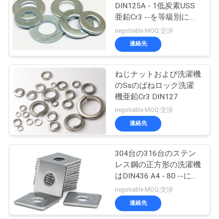
DIN125A - 1低炭素USS
い
亜鉛Cr3 --を等級別にし
17
ます
negotiable MOQ:交渉
連絡先
ニ
メートル小ネジ
ュ
ねじナットおよび洗濯機
のSsのばねロック洗濯
ー
機亜鉛Cr3 DIN127
ス
negotiable MOQ:交渉
連絡先
6
引
304台の316台のステン
具体的な固定ねじ
用
レス鋼の正方形の洗濯機
はDIN436 A4 - 80 --に電
を
流を通しました
negotiable MOQ:交渉
要
連絡先