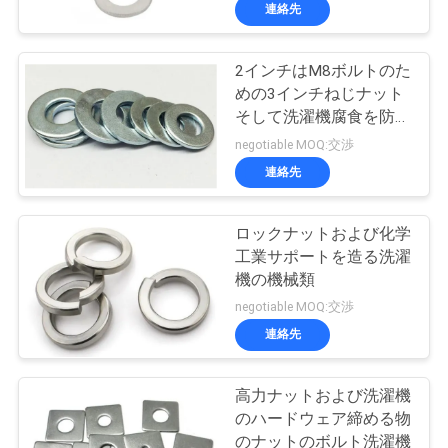
達
連絡先
に
2インチはM8ボルトのた
つ
26
めの3インチねじナット
い
自己のネジを穴あ
そして洗濯機腐食を防ぎ
ます
negotiable MOQ:交渉
て
け
連絡先
工
ロックナットおよび化学
工業サポートを造る洗濯
場
機の機械類
15
旅
negotiable MOQ:交渉
連絡先
行
自己ねじ
高力ナットおよび洗濯機
品
のハードウェア締める物
のナットのボルト洗濯機