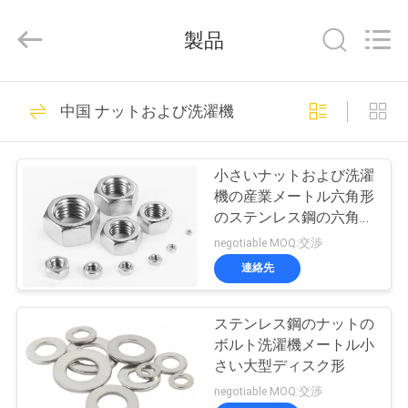
ジ
supplier.
Copyright
製品
©
2019
-
2026
Jiashan
家
28
Chaoyi
中国 ナットおよび洗濯機
Fastener.
ステンレス スチー
Co,LTD.
All
Rights
プ
Reserved.
ルのネジ
小さいナットおよび洗濯
ロ
機の産業メートル六角形
のステンレス鋼の六角形
ダ
のナット
negotiable MOQ:交渉
ク
連絡先
32
ト
ステンレス鋼のナットの
合板 ねじ
ボルト洗濯機メートル小
私
さい大型ディスク形
negotiable MOQ:交渉