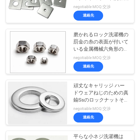
質
negotiable MOQ:交渉
管
連絡先
18
理
ラッパ頭乾式壁ね
磨かれるロック洗濯機の
罰金の糸の表面が付いて
じ
私
いる金属機械六角形のナ
ット
negotiable MOQ:交渉
達
連絡先
に
連
頑丈なキャリッジ ハー
7
ドウェアねじのための真
絡
鍮Ssのロックナットそ
非標準的なねじ
して洗濯機
negotiable MOQ:交渉
し
連絡先
な
さ
平らな小ネジ洗濯機は