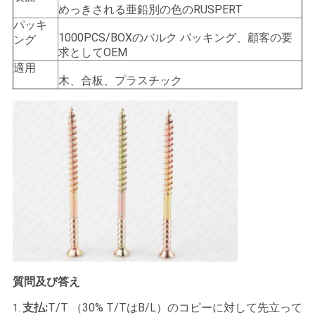
めっきされる亜鉛別の色のRUSPERT
い
パッキ
1000PCS/BOXのバルク パッキング、顧客の要
ング
求としてOEM
ニ
適用
木、合板、プラスチック
ュ
ー
ス
引
用
を
質問及び答え
要
支払:
T/T （30% T/TはB/L）のコピーに対して先立って
1.