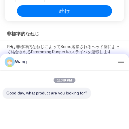
続行
非標準的なねじ
PHは非標準的なねじによってSems溶接されるヘッド歯によっ
て結合されるDimmming Ruspertのスライバを運転します
Wang
ステンレス鋼非標準的なねじ、A2 - 70の刻みをつけるヘッドつ
まみねじ
11:49 PM
ウエファーの頭部は洗濯機のChromeによってめっきされた正
方形のタイプとSemsの小ネジを結合しました
Good day, what product are you looking for?
人気カテゴリ
すべて
ステンレス スチール
合板 ねじ
のネジ