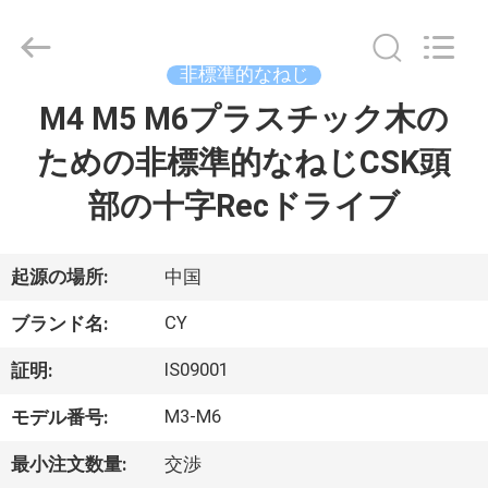
ジ
supplier.
Copyright
©
2019
非標準的なねじ
-
2026
Jiashan
M4 M5 M6プラスチック木の
家
Chaoyi
Fastener.
Co,LTD.
ための非標準的なねじCSK頭
All
Rights
プ
Reserved.
部の十字Recドライブ
ロ
ダ
起源の場所:
中国
ク
CY
ブランド名:
ト
IS09001
証明:
M3-M6
モデル番号:
私
最小注文数量:
交渉