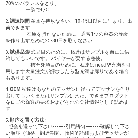
求
70%のバランスをとり、
一覧でL/C
し
調達期間
:在庫を持ちなさい、10-15日以内に詰まり、出
2.
な
荷できます
在庫を持たないために、通常1つの容器の等級
さ
を作り出すために25-30日を取りなさい。
い
試供品:
制式品目のために、私達はサンプルを自由に供
3.
給してもいいです。 バイヤーが要する急使。
標準外項目のために、私達はineed型充満を引
地
用します大量注文が解放したら型充満は帰りである場合
もあります。
図
OEM
:私達はあなたのデッサンに従ってデッサンを作り
4.
出してもいくまたはサンプルはまた、できまプロダクト
をロゴの顧客の要求およびそれの会社情報として詰めま
PRIVACY
す
POLICY
順序を置く方法:
5.
照会を送って下さい-------引用語句--------確認して下さ
い順序（価格、調達期間、技術的詳細およびデッサンが