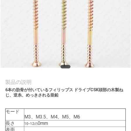
質
管
理
私
達
に
連
製品の説明
6本の肋骨が付いているフィリップス ドライブCSK頭部の木製ね
絡
じ、逆糸、めっきされる亜鉛
し
モード
な
M3、M3.5、M4、M5、M6
長さ
0mm
10--12の
さ
表面