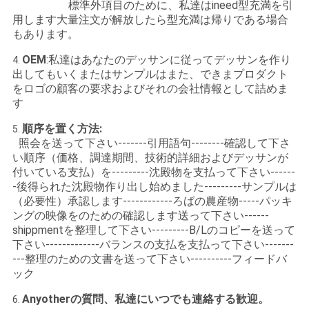
標準外項目のために、私達はineed型充満を引
用します大量注文が解放したら型充満は帰りである場合
もあります。
OEM
:私達はあなたのデッサンに従ってデッサンを作り
4.
出してもいくまたはサンプルはまた、できまプロダクト
をロゴの顧客の要求およびそれの会社情報として詰めま
す
順序を置く方法:
5.
照会を送って下さい-------引用語句--------確認して下さ
い順序（価格、調達期間、技術的詳細およびデッサンが
付いている支払）を---------沈殿物を支払って下さい------
-後得られた沈殿物作り出し始めました---------サンプルは
（必要性）承認します------------ろばの農産物-----パッキ
ングの映像をのための確認します送って下さい------
shippmentを整理して下さい---------B/Lのコピーを送って
下さい-------------バランスの支払を支払って下さい-------
---整理のための文書を送って下さい----------フィードバ
ック
Anyotherの質問、私達にいつでも連絡する歓迎。
6.