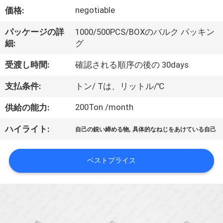
達
negotiable
価格:
に
パッケージの詳
1000/500PCS/BOXのバルク パッキン
つ
細:
グ
い
受渡し時間:
確認される順序の後の 30days
て
支払条件:
トン/ Tは、リットル/℃
200Ton /month
供給の能力:
工
,
ハイライト:
場
自己の鋭い締める物
具体的なねじをあけている自己
旅
ベストプライス
行
品