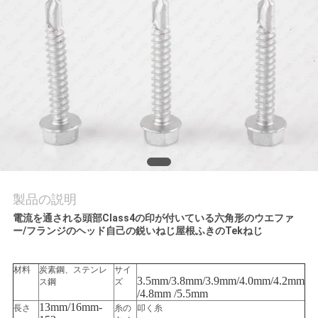
質
管
理
私
達
に
連
製品の説明
電流を通される頭部Class4の印が付いている六角形のウエファ
絡
ー/フランジのヘッド自己の鋭いねじ屋根ふきのTekねじ
し
材料
炭素鋼、ステンレ
サイ
な
3.5mm/3.8mm/3.9mm/4.0mm/4.2mm
ス鋼
ズ
/4.8mm /5.5mm
13mm/16mm-
さ
長さ
糸の
叩く糸