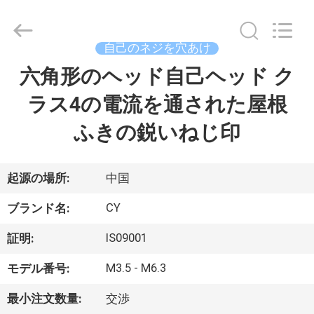
ジ
supplier.
Copyright
©
2019
自己のネジを穴あけ
-
2026
Jiashan
六角形のヘッド自己ヘッド ク
家
Chaoyi
Fastener.
Co,LTD.
ラス4の電流を通された屋根
All
Rights
プ
Reserved.
ふきの鋭いねじ印
ロ
ダ
起源の場所:
中国
ク
CY
ブランド名:
ト
IS09001
証明:
M3.5 - M6.3
モデル番号:
私
最小注文数量:
交渉