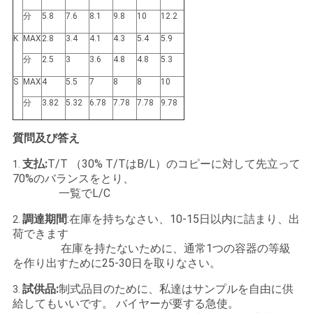
求
分
5.8
7.6
8.1
9.8
10
12.2
し
K
MAX
2.8
3.4
4.1
4.3
5.4
5.9
な
分
2.5
3
3.6
4.8
4.8
5.3
さ
S
MAX
4
5.5
7
8
8
10
分
3.82
5.32
6.78
7.78
7.78
9.78
い
質問及び答え
地
支払:
T/T （30% T/TはB/L）のコピーに対して先立って
1.
70%のバランスをとり、
図
一覧でL/C
調達期間
:在庫を持ちなさい、10-15日以内に詰まり、出
2.
荷できます
PRIVACY
在庫を持たないために、通常1つの容器の等級
POLICY
を作り出すために25-30日を取りなさい。
試供品:
制式品目のために、私達はサンプルを自由に供
3.
給してもいいです。 バイヤーが要する急使。