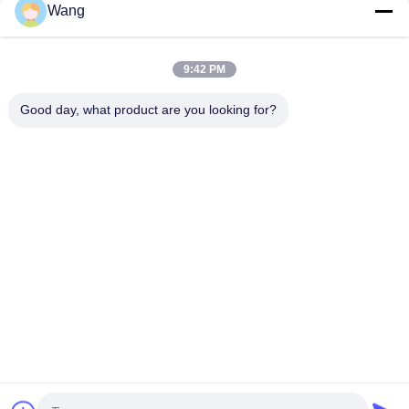
Wang
2インチに3個のインチの自己鋭いねじフィリップス休憩の円形
のヘッド ステップ頭部の下で電流を通される
9:42 PM
ビューグルのヘッド自己のめっきされる厚い金属Cr6の黄色亜鉛
のための鋭い乾式壁ねじ
Good day, what product are you looking for?
人気カテゴリ
すべて
ステンレス スチール
合板 ねじ
のネジ
自己のネジを穴あけ
自己ねじ
ラッパ頭乾式壁ねじ
非標準的なねじ
メートル小ネジ
具体的な固定ねじ