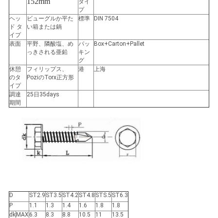
152mm
タイ
プ
い
ヘッ
ビューグルか平た
標準
DIN 7504
ド タ
い箱または鍋
イプ
表面
平野、隣酸塩、め
パッ
Box+Carton+Pallet
ニ
っきされる亜鉛
キン
グ
ュ
休憩
フィリップス、
港
上海
のタ
PoziのTorx正方形
ー
イプ
調達
25日35days
期間
ス
引
用
を
D
ST2.9
ST3.5
ST4.2
ST4.8
STS.5
ST6.3
要
P
1.1
1.3
1.4
1.6
1.8
1.8
dk
MAX
6.3
8.3
8.8
10.5
11
13.5