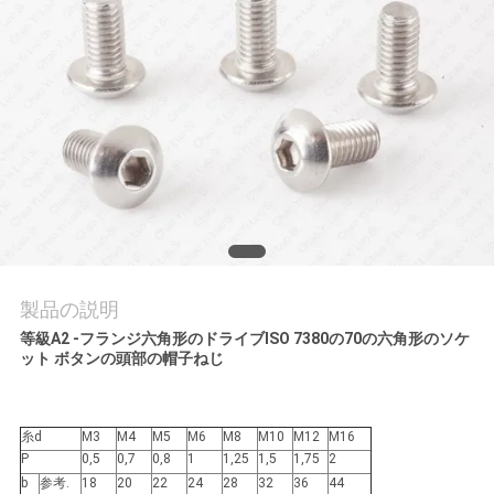
質
管
理
私
達
に
連
製品の説明
等級A2 -フランジ六角形のドライブISO 7380の70の六角形のソケ
絡
ット ボタンの頭部の帽子ねじ
し
な
糸d
M3
M4
M5
M6
M8
M10
M12
M16
P
0,5
0,7
0,8
1
1,25
1,5
1,75
2
さ
b
参考.
18
20
22
24
28
32
36
44