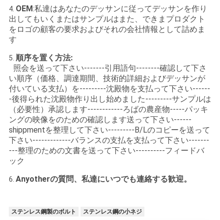
OEM
:私達はあなたのデッサンに従ってデッサンを作り
4.
出してもいくまたはサンプルはまた、できまプロダクト
をロゴの顧客の要求およびそれの会社情報として詰めま
す
順序を置く方法:
5.
照会を送って下さい-------引用語句--------確認して下さ
い順序（価格、調達期間、技術的詳細およびデッサンが
付いている支払）を---------沈殿物を支払って下さい------
-後得られた沈殿物作り出し始めました---------サンプルは
（必要性）承認します------------ろばの農産物-----パッキ
ングの映像をのための確認します送って下さい------
shippmentを整理して下さい---------B/Lのコピーを送って
下さい-------------バランスの支払を支払って下さい-------
---整理のための文書を送って下さい----------フィードバ
ック
Anyotherの質問、私達にいつでも連絡する歓迎。
6.
ステンレス鋼製のボルト
ステンレス鋼の小ネジ