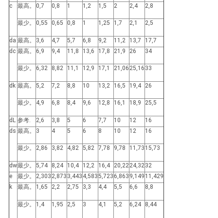
c
最高。
0,7
0,8
1
1,2
1,5
2
2,4
2,8
い
最少。
0,55
0,65
0,8
1
1,25
1,7
2,1
2,5
da
最高。
3,6
4,7
5,7
6,8
9,2
11,2
13,7
17,7
ニ
dc
最高。
6,9
9,4
11,8
13,6
17,8
21,9
26
34
ュ
最少。
6,32
8,82
11,1
12,9
17,1
21,06
25,16
33
ー
dk
最高。
5,2
7,2
8,8
10
13,2
16,5
19,4
26
最少。
4,9
6,8
8,4
9,6
12,8
16,1
18,9
25,5
ス
dL
参考.
2,6
3,8
5
6
7,7
10
12
16
ds
最高。
3
4
5
6
8
10
12
16
引
最少。
2,86
3,82
4,82
5,82
7,78
9,78
11,73
15,73
用
dw
最少。
5,74
8,24
10,4
12,2
16,4
20,22
24,32
32
e
最少。
2,303
2,873
3,443
4,583
5,723
6,863
9,149
11,429
を
k
最高。
1,65
2,2
2,75
3,3
4,4
5,5
6,6
8,8
要
最少。
1,4
1,95
2,5
3
4,1
5,2
6,24
8,44