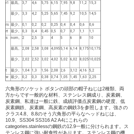
求
r1
最高。
3,7
4,6
5,75
6,15
7,95
9,8
11,2
15,3
し
最少。
3,3
4,2
5,25
5,65
7,45
9,2
10,5
14,5
な
rs
最少。
0,1
0,2
0,2
0,25
0,4
0,4
0,6
0,6
rt
最少。
0,3
0,4
0,45
0,5
0,7
0,7
1,1
1,1
さ
s
nom。
2
2,5
3
4
5
6
8
10
い
最高。
2,08
2,58
3,08
4,095
5,14
6,14
8,175
10,175
最少。
2,02
2,52
3,02
4,02
5,02
6,02
8,025
10,025
地
t
最少。
1,04
1,3
1,56
2,08
2,6
3,12
4,16
5,2
w
最少。
0,2
0,3
0,38
0,74
1,05
1,45
1,63
2,25
図
六角形のソケット ボタンの頭部の帽子ねじは2種類、両
方からです一般的な材料、ステンレス鋼成り、炭素鋼、
PRIVACY
炭素鋼、私達は一般に鉄、成績評価点炭素鋼の硬度、低
炭素鋼鉄、炭素鋼、高炭素の鋼鉄3を参照します。強さの
POLICY
クラス4.8、8.8のそう六角形の平らなヘッドねじは、
10.9、
SS304 SS316 A2 A4に
これらの
categories.stainlessの
鋼鉄
の12.9
一般に分けられます。ス
テンレス鋼に強い耐食性があります。ステンレス鋼の機