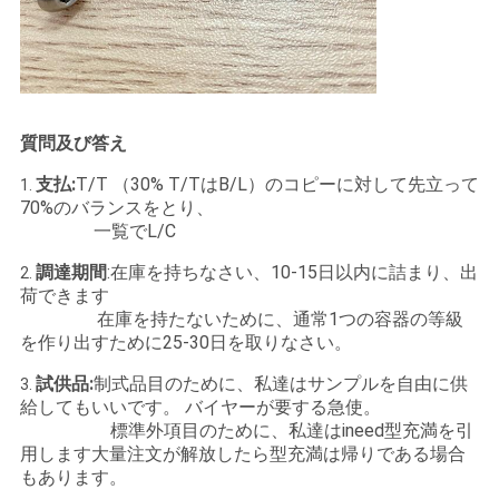
質問及び答え
支払:
T/T （30% T/TはB/L）のコピーに対して先立って
1.
70%のバランスをとり、
一覧でL/C
調達期間
:在庫を持ちなさい、10-15日以内に詰まり、出
2.
荷できます
在庫を持たないために、通常1つの容器の等級
を作り出すために25-30日を取りなさい。
試供品:
制式品目のために、私達はサンプルを自由に供
3.
給してもいいです。 バイヤーが要する急使。
標準外項目のために、私達はineed型充満を引
用します大量注文が解放したら型充満は帰りである場合
もあります。