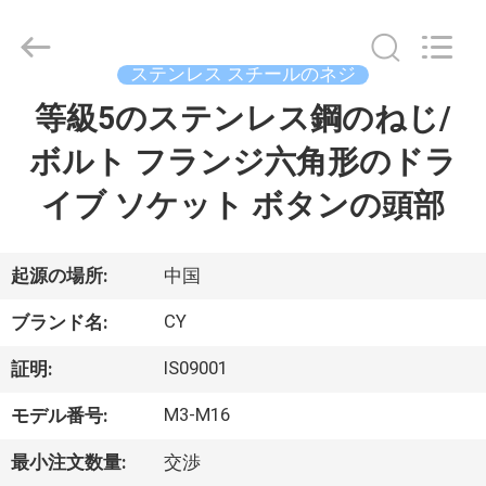
ジ
supplier.
Copyright
©
2019
ステンレス スチールのネジ
-
2026
Jiashan
等級5のステンレス鋼のねじ/
家
Chaoyi
Fastener.
Co,LTD.
ボルト フランジ六角形のドラ
All
Rights
プ
Reserved.
イブ ソケット ボタンの頭部
ロ
ダ
起源の場所:
中国
ク
CY
ブランド名:
ト
IS09001
証明:
M3-M16
モデル番号:
私
最小注文数量:
交渉