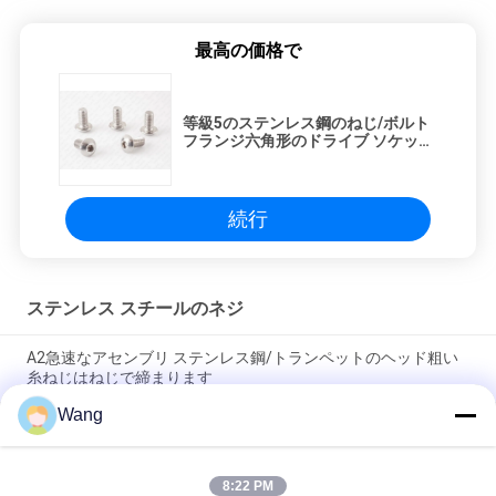
最高の価格で
等級5のステンレス鋼のねじ/ボルト
フランジ六角形のドライブ ソケット
ボタンの頭部
続行
ステンレス スチールのネジ
A2急速なアセンブリ ステンレス鋼/トランペットのヘッド粗い
糸ねじはねじで締まります
Wang
10mm 100mm 150mmのステンレス鋼ねじは、ステンレス鋼の
フランジの頭部メートルをボルトで固定します
8:22 PM
INOX A2のChipboardのステンレス鋼ねじPoziドライブ倍によっ