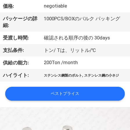
達
negotiable
価格:
に
パッケージの詳
1000PCS/BOXのバルク パッキング
つ
細:
い
受渡し時間:
確認される順序の後の 30days
て
支払条件:
トン/ Tは、リットル/℃
200Ton /month
供給の能力:
工
,
ハイライト:
場
ステンレス鋼製のボルト
ステンレス鋼の小ネジ
旅
ベストプライス
行
品