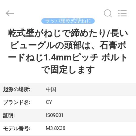
ジ
supplier.
Copyright
©
2019
ラッパ頭乾式壁ねじ
-
2026
Jiashan
乾式壁がねじで締めたり/長い
家
Chaoyi
Fastener.
Co,LTD.
ビューグルの頭部は、石膏ボ
All
Rights
プ
Reserved.
ードねじ1.4mmピッチ ボルト
ロ
で固定します
ダ
ク
起源の場所:
中国
ト
CY
ブランド名:
IS09001
証明:
私
M3.8X38
モデル番号: