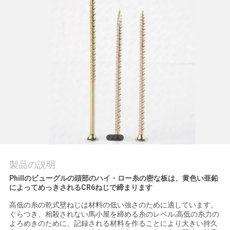
質
管
理
私
達
に
連
絡
製品の説明
Phillのビューグルの頭部のハイ・ロー糸の密な板は、黄色い亜鉛
し
によってめっきされるCR6ねじで締まります
な
高低の糸の乾式壁ねじは材料の低い強さのために適しています。
ぐらつき、相殺されない馬小屋を締める糸のレベル;高低の糸力の
さ
よろめきのために、記録される材料を作ることにより大きい持久