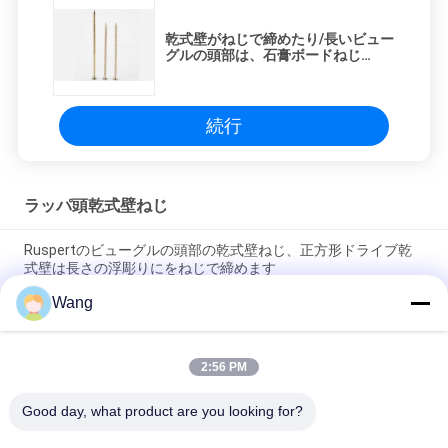
乾式壁がねじで締めたり/長いビュー
グルの頭部は、石膏ボードねじ
1.4mmピッチ ボルトで固定します
続行
ラッパ頭乾式壁ねじ
Ruspertのビューグルの頭部の乾式壁ねじ、正方形ドライブ乾
式壁は長さの浮彫りにをねじで締めます
Wang
1つの1/2のインチのビューグルの頭部の乾式壁ねじ、リン酸で
処理されるギプスの削片板は灰色をねじで締めます
2:56 PM
電流を通される内部六角形のドライブ乾式壁のアンカーはビュ
ーグルの当て木の機械をねじで締めます
Good day, what product are you looking for?
すべて