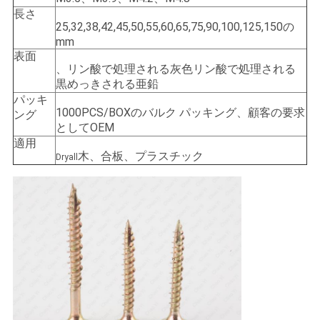
求
長さ
25,32,38,42,45,50,55,60,65,75,90,100,125,150の
し
mm
な
表面
、リン酸で処理される灰色リン酸で処理される
黒めっきされる亜鉛
さ
パッキ
1000PCS/BOXのバルク パッキング、顧客の要求
い
ング
としてOEM
適用
木、合板、プラスチック
Dryall
地
図
PRIVACY
POLICY