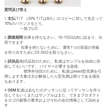
質問及び答え
支払:
T/T （30% T/TはB/L）のコピーに対して先立って
1.
70%のバランスをとり、
一覧でL/C
調達期間
:在庫を持ちなさい、10-15日以内に詰まり、出
2.
荷できます
在庫を持たないために、通常1つの容器の等級
を作り出すために25-30日を取りなさい。
試供品:
制式品目のために、私達はサンプルを自由に供
3.
給してもいいです。 バイヤーが要する急使。
標準外項目のために、私達はineed型充満を引
用します大量注文が解放したら型充満は帰りである場合
もあります。
OEM
:私達はあなたのデッサンに従ってデッサンを作り
4.
出してもいくまたはサンプルはまた、できまプロダクト
をロゴの顧客の要求およびそれの会社情報として詰めま
す