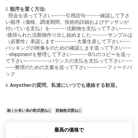
順序を置く方法:
5.
照会を送って下さい-------引用語句--------確認して下さ
い順序（価格、調達期間、技術的詳細およびデッサンが
付いている支払）を---------沈殿物を支払って下さい------
-後得られた沈殿物作り出し始めました---------サンプルは
（必要性）承認します------------大量生産して下さい-----
パッキングの映像をのための確認します送って下さい----
--shippmentを整理して下さい---------B/Lのコピーを送っ
て下さい-------------バランスの支払を支払って下さい-----
-----整理のための文書を送って下さい----------フィードバ
ック
Anyotherの質問、私達にいつでも連絡する歓迎。
6.
粗くか良い糸の乾式壁ねじ
防蝕乾式壁ねじ
最高の価格で