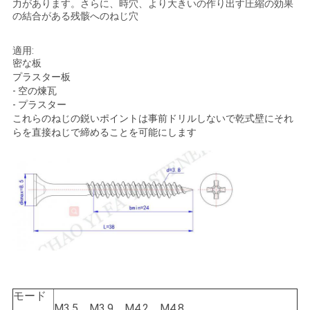
力があります。さらに、時穴、より大きいの作り出す圧縮の効果
の結合がある残骸へのねじ穴
い
適用:
密な板
ニ
プラスター板
空の煉瓦
-
ュ
プラスター
-
これらのねじの鋭いポイントは事前ドリルしないで乾式壁にそれ
ー
らを直接ねじで締めることを可能にします
ス
引
用
を
要
モード
M3.5、M3.9、M4.2、M4.8