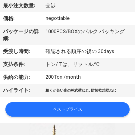
達
最小注文数量:
交渉
に
negotiable
価格:
つ
パッケージの詳
1000PCS/BOXのバルク パッキング
い
細:
て
受渡し時間:
確認される順序の後の 30days
支払条件:
トン/ Tは、リットル/℃
工
200Ton /month
供給の能力:
場
,
ハイライト:
旅
粗くか良い糸の乾式壁ねじ
防蝕乾式壁ねじ
行
ベストプライス
品