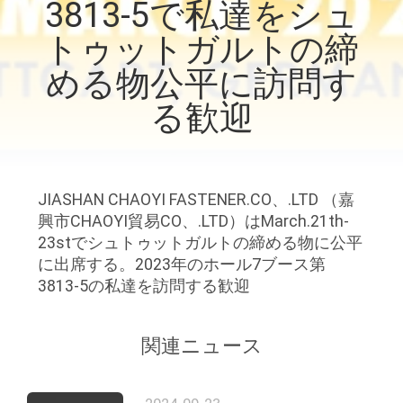
達
3813-5で私達をシュ
に
トゥットガルトの締
つ
める物公平に訪問す
い
る歓迎
て
JIASHAN CHAOYI FASTENER.CO、.LTD （嘉
工
興市CHAOYI貿易CO、.LTD）はMarch.21th-
場
23stでシュトゥットガルトの締める物に公平
に出席する。2023年のホール7ブース第
旅
3813-5の私達を訪問する歓迎
行
関連ニュース
品