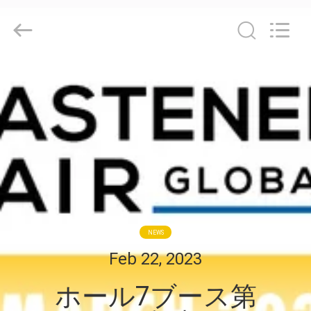
ジ
supplier.
Copyright
©
2019
-
2026
Jiashan
家
Chaoyi
Fastener.
Co,LTD.
All
Rights
プ
Reserved.
ロ
ダ
ク
ト
NEWS
Feb 22, 2023
私
ホール7ブース第