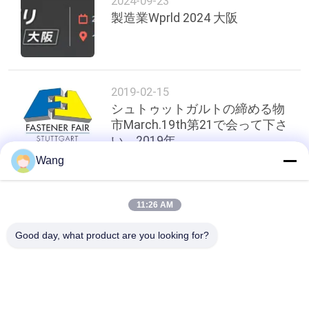
2024-09-23
質
製造業Wprld 2024 大阪
管
理
2019-02-15
私
シュトゥットガルトの締める物
市March.19th第21で会って下さ
達
い。2019年
Wang
に
連
トップ
11:26 AM
絡
Good day, what product are you looking for?
し
人気カテゴリ
すべて
な
さ
ステンレス スチール
合板 ねじ